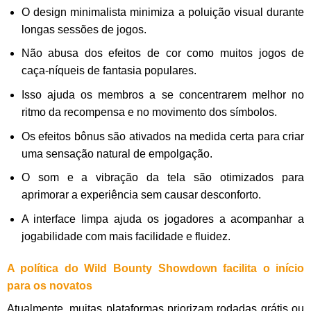
O design minimalista minimiza a poluição visual durante
longas sessões de jogos.
Não abusa dos efeitos de cor como muitos jogos de
caça-níqueis de fantasia populares.
Isso ajuda os membros a se concentrarem melhor no
ritmo da recompensa e no movimento dos símbolos.
Os efeitos bônus são ativados na medida certa para criar
uma sensação natural de empolgação.
O som e a vibração da tela são otimizados para
aprimorar a experiência sem causar desconforto.
A interface limpa ajuda os jogadores a acompanhar a
jogabilidade com mais facilidade e fluidez.
A política do Wild Bounty Showdown facilita o início
para os novatos
Atualmente, muitas plataformas priorizam rodadas grátis ou