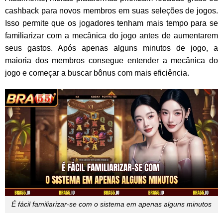
cashback para novos membros em suas seleções de jogos.
Isso permite que os jogadores tenham mais tempo para se
familiarizar com a mecânica do jogo antes de aumentarem
seus gastos. Após apenas alguns minutos de jogo, a
maioria dos membros consegue entender a mecânica do
jogo e começar a buscar bônus com mais eficiência.
É fácil familiarizar-se com o sistema em apenas alguns minutos