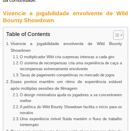
da comunidade.
Vivencie a jogabilidade envolvente de Wild
Bounty Showdown
Table of Contents
Vivencie a jogabilidade envolvente de Wild Bounty
Showdown
O multiplicador Wild cria surpresas intensas a cada giro
O sistema de recompensas cria uma experiência de caça a
recompensas extremamente envolvente
Taxas de pagamento competitivas no mercado de jogos
Esses pontos mantêm um ritmo de experiência estável
após múltiplas sessões de filmagem
O design minimalista ajuda os jogadores a se concentrarem
melhor
A política do Wild Bounty Showdown facilita o início para os
novatos
Uma experiência móvel fluida mantém o fluxo de trabalho
ininterrupto