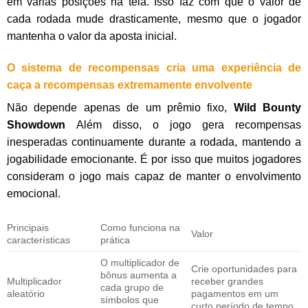
em várias posições na tela. Isso faz com que o valor de
cada rodada mude drasticamente, mesmo que o jogador
mantenha o valor da aposta inicial.
O sistema de recompensas cria uma experiência de
caça a recompensas extremamente envolvente
Não depende apenas de um prêmio fixo,
Wild Bounty
Showdown
Além disso, o jogo gera recompensas
inesperadas continuamente durante a rodada, mantendo a
jogabilidade emocionante. É por isso que muitos jogadores
consideram o jogo mais capaz de manter o envolvimento
emocional.
Principais
Como funciona na
Valor
características
prática
O multiplicador de
Crie oportunidades para
bônus aumenta a
Multiplicador
receber grandes
cada grupo de
aleatório
pagamentos em um
símbolos que
curto período de tempo.