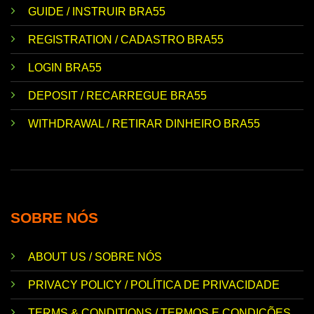
GUIDE / INSTRUIR BRA55
REGISTRATION / CADASTRO BRA55
LOGIN BRA55
DEPOSIT / RECARREGUE BRA55
WITHDRAWAL / RETIRAR DINHEIRO BRA55
SOBRE NÓS
ABOUT US / SOBRE NÓS
PRIVACY POLICY / POLÍTICA DE PRIVACIDADE
TERMS & CONDITIONS / TERMOS E CONDIÇÕES