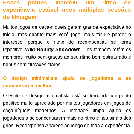
Esses pontos mantêm um ritmo de
experiência estável após múltiplas sessões
de filmagem
Muitos jogos de caça-níqueis geram grande expectativa no
início, mas quanto mais você joga, mais fácil é perder o
interesse, porque o ritmo de recompensas se torna
repetitivo.
Wild Bounty Showdown
Eles também retêm os
membros muito bem graças ao seu ritmo bem estruturado e
bônus com climaxes claros.
O design minimalista ajuda os jogadores a se
concentrarem melhor
O estilo de design minimalista está se tornando um ponto
positivo muito apreciado por muitos jogadores em jogos de
caça-níqueis modernos. A interface limpa ajuda os
jogadores a se concentrarem mais no ritmo e nos sinais dos
giros. Recompensa Aparece ao longo de toda a experiência.