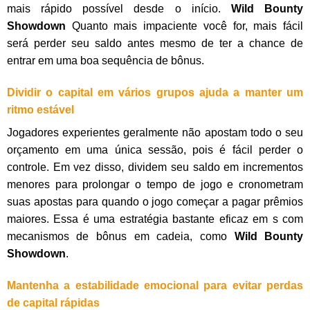
mais rápido possível desde o início.
Wild Bounty
Showdown
Quanto mais impaciente você for, mais fácil
será perder seu saldo antes mesmo de ter a chance de
entrar em uma boa sequência de bônus.
Dividir o capital em vários grupos ajuda a manter um
ritmo estável
Jogadores experientes geralmente não apostam todo o seu
orçamento em uma única sessão, pois é fácil perder o
controle. Em vez disso, dividem seu saldo em incrementos
menores para prolongar o tempo de jogo e cronometram
suas apostas para quando o jogo começar a pagar prêmios
maiores. Essa é uma estratégia bastante eficaz em s com
mecanismos de bônus em cadeia, como
Wild Bounty
Showdown
.
Mantenha a estabilidade emocional para evitar perdas
de capital rápidas