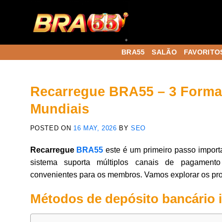
BRA55
SALÃO
FAVORITO
Recarregue BRA55 – 3 Forma
Mundiais
POSTED ON
16 MAY, 2026
BY
SEO
Recarregue
BRA55
este é um primeiro passo importa
sistema suporta múltiplos canais de pagamento 
convenientes para os membros. Vamos explorar os pro
Métodos de depósito bancário 