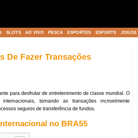
S
SLOTS
AO VIVO
PESCA
ESPORTES
ESPORTS
JOGOS 
s De Fazer Transações
nte para desfrutar de entretenimento de classe mundial. O
internacionais, tornando as transações incrivelmente
cessos seguros de transferência de fundos.
internacional no BRA55