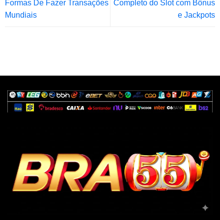
Formas De Fazer Transações
Completo do Slot com Bônus
Mundiais
e Jackpots