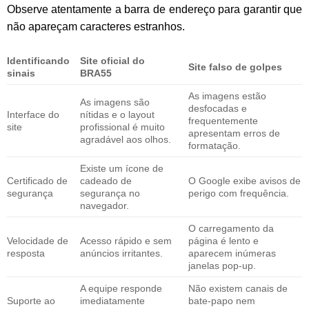
Observe atentamente a barra de endereço para garantir que
não apareçam caracteres estranhos.
Identificando
Site oficial do
Site falso de golpes
sinais
BRA55
As imagens estão
As imagens são
desfocadas e
Interface do
nítidas e o layout
frequentemente
site
profissional é muito
apresentam erros de
agradável aos olhos.
formatação.
Existe um ícone de
Certificado de
cadeado de
O Google exibe avisos de
segurança
segurança no
perigo com frequência.
navegador.
O carregamento da
Velocidade de
Acesso rápido e sem
página é lento e
resposta
anúncios irritantes.
aparecem inúmeras
janelas pop-up.
A equipe responde
Não existem canais de
Suporte ao
imediatamente
bate-papo nem