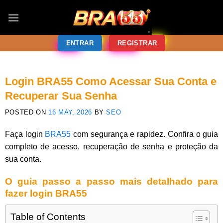
ENTRAR
REGISTRAR
Login BRA55 Como Acessar Sua Conta e
Recuperar Sua Senha
POSTED ON
16 MAY, 2026
BY
SEO
Faça login
BRA55
com segurança e rapidez. Confira o guia
completo de acesso, recuperação de senha e proteção da
sua conta.
O guia passo a passo mais detalhado para
fazer login BRA55
Table of Contents