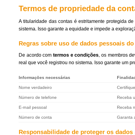
Termos de propriedade da con
A titularidade das contas é estritamente protegida
sistema. Isso garante a equidade e impede a explora
Regras sobre uso de dados pessoais do p
De acordo com
termos e condições
, os membros de
real que você registrou no sistema. Isso garante um p
Informações necessárias
Finalida
Nome verdadeiro
Certifiqu
Número de telefone
Receba u
E-mail pessoal
Receba no
Número de conta
Garanta a
Responsabilidade de proteger os dados 