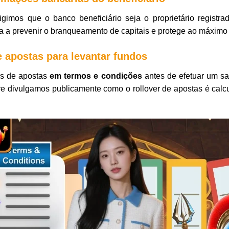
igimos que o banco beneficiário seja o proprietário registr
da a prevenir o branqueamento de capitais e protege ao máximo
e apostas para levantar fundos
s de apostas
em termos e condições
antes de efetuar um sa
re divulgamos publicamente como o rollover de apostas é cal