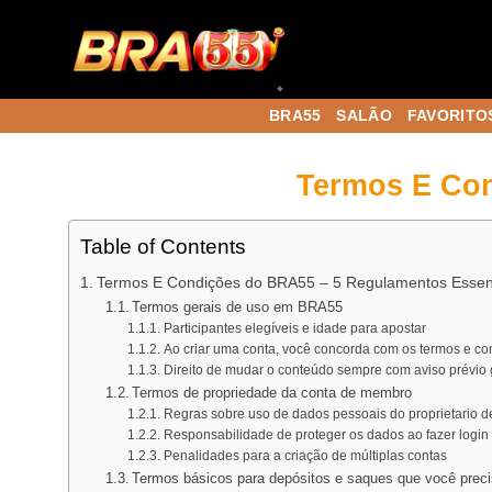
BRA55
SALÃO
FAVORITO
Termos E Con
Table of Contents
Termos E Condições do BRA55 – 5 Regulamentos Essen
Termos gerais de uso em BRA55
Participantes elegíveis e idade para apostar
Ao criar uma conta, você concorda com os termos e co
Direito de mudar o conteúdo sempre com aviso prévio 
Termos de propriedade da conta de membro
Regras sobre uso de dados pessoais do proprietario de
Responsabilidade de proteger os dados ao fazer login
Penalidades para a criação de múltiplas contas
Termos básicos para depósitos e saques que você preci