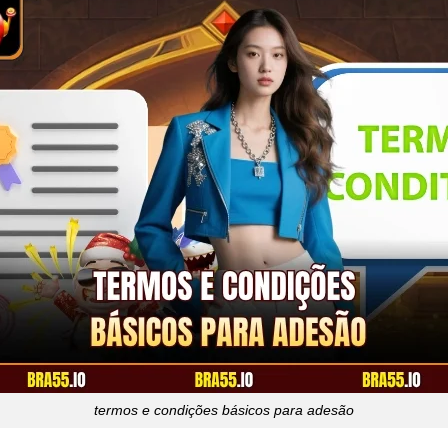
termos e condições básicos para adesão