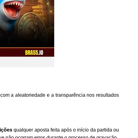
com a aleatoriedade e a transparência nos resultados
dições
qualquer aposta feita após o início da partida ou
ue não ocorram erros durante o processo de gravação.