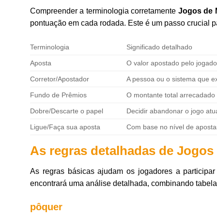
Compreender a terminologia corretamente
Jogos de
pontuação em cada rodada. Este é um passo crucial pa
Terminologia
Significado detalhado
Aposta
O valor apostado pelo jogado
Corretor/Apostador
A pessoa ou o sistema que exe
Fundo de Prêmios
O montante total arrecadado 
Dobre/Descarte o papel
Decidir abandonar o jogo atua
Ligue/Faça sua aposta
Com base no nível de apostas
As regras detalhadas de Jogo
As regras básicas ajudam os jogadores a partici
encontrará uma análise detalhada, combinando tabelas 
pôquer