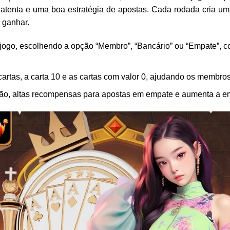
 atenta e uma boa estratégia de apostas. Cada rodada cria um
 ganhar.
jogo, escolhendo a opção “Membro”, “Bancário” ou “Empate”, 
artas, a carta 10 e as cartas com valor 0, ajudando os membro
o, altas recompensas para apostas em empate e aumenta a em