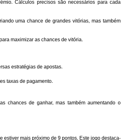
émio. Cálculos precisos são necessários para cada
criando uma chance de grandes vitórias, mas também
para maximizar as chances de vitória.
rsas estratégias de apostas.
tes taxas de pagamento.
suas chances de ganhar, mas também aumentando o
 estiver mais próximo de 9 pontos. Este jogo destaca-