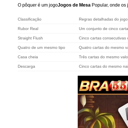
O pôquer é um jogo
Jogos de Mesa
Popular, onde os
Classificação
Regras detalhadas do jogo
Rubor Real
Um conjunto de cinco cart
Straight Flush
Cinco cartas consecutivas 
Quatro de um mesmo tipo
Quatro cartas do mesmo va
Casa cheia
Três cartas do mesmo valo
Descarga
Cinco cartas do mesmo nai