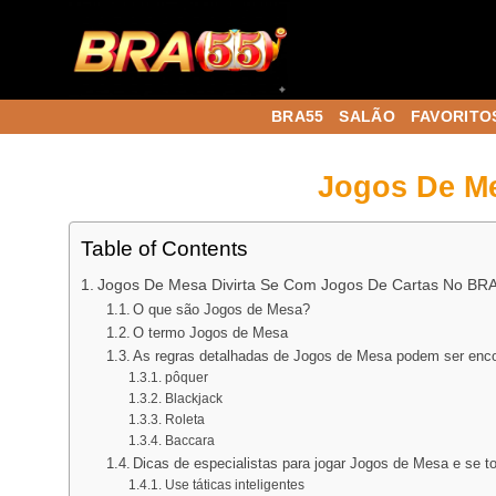
BRA55
SALÃO
FAVORITO
Jogos De Me
Table of Contents
Jogos De Mesa Divirta Se Com Jogos De Cartas No BR
O que são Jogos de Mesa?
O termo Jogos de Mesa
As regras detalhadas de Jogos de Mesa podem ser en
pôquer
Blackjack
Roleta
Baccara
Dicas de especialistas para jogar Jogos de Mesa e se to
Use táticas inteligentes