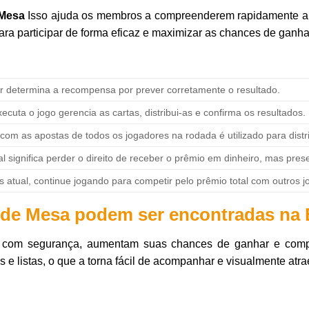
 Mesa
Isso ajuda os membros a compreenderem rapidamente a m
ra participar de forma eficaz e maximizar as chances de ganha
r determina a recompensa por prever corretamente o resultado.
cuta o jogo gerencia as cartas, distribui-as e confirma os resultados.
com as apostas de todos os jogadores na rodada é utilizado para distr
l significa perder o direito de receber o prêmio em dinheiro, mas prese
 atual, continue jogando para competir pelo prêmio total com outros j
s de Mesa podem ser encontradas na
par com segurança, aumentam suas chances de ganhar e com
e listas, o que a torna fácil de acompanhar e visualmente atra