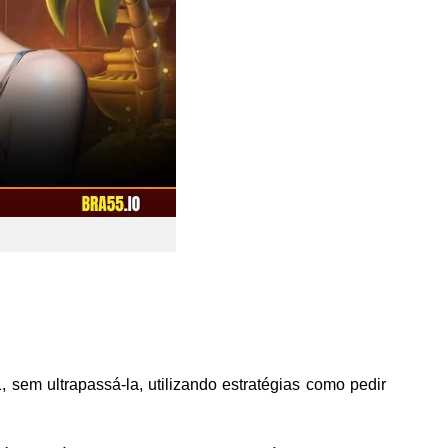
 sem ultrapassá-la, utilizando estratégias como pedir