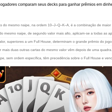
 jogadores comparam seus decks para ganhar prêmios em dinhe
as do mesmo naipe, na ordem 10–J–Q–K–A, é a combinação de maior va
do mesmo naipe, de segundo valor mais alto, aplicam-se a todas as ap
lor, superiores a um Full House, determinam o grande prêmio do jogo
r mais duas outras cartas do mesmo valor vêm depois de uma quadra
pe, sem ordem específica, têm precedência sobre o Full House e vence