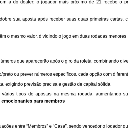
om a do dealer; o jogador mais próximo de 21 recebe o pr
dobre sua aposta após receber suas duas primeiras cartas, 
 têm o mesmo valor, dividindo o jogo em duas rodadas menores 
números que aparecerão após o giro da roleta, combinando dive
preto ou prever números específicos, cada opção com diferen
a, exigindo previsão precisa e gestão de capital sólida.
a vários tipos de apostas na mesma rodada, aumentando 
 emocionantes para membros
ações entre “Membros” e “Casa”, sendo vencedor o jogador que