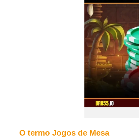
O termo Jogos de Mesa