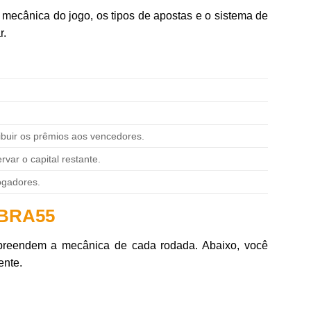
ecânica do jogo, os tipos de apostas e o sistema de
r.
ibuir os prêmios aos vencedores.
rvar o capital restante.
ogadores.
 BRA55
preendem a mecânica de cada rodada. Abaixo, você
ente.