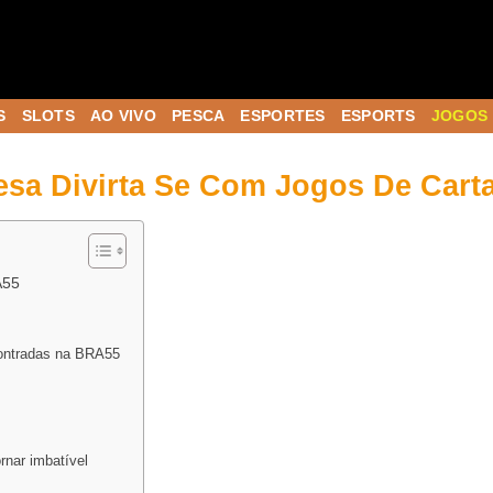
S
SLOTS
AO VIVO
PESCA
ESPORTES
ESPORTS
JOGOS 
sa Divirta Se Com Jogos De Car
A55
contradas na BRA55
rnar imbatível