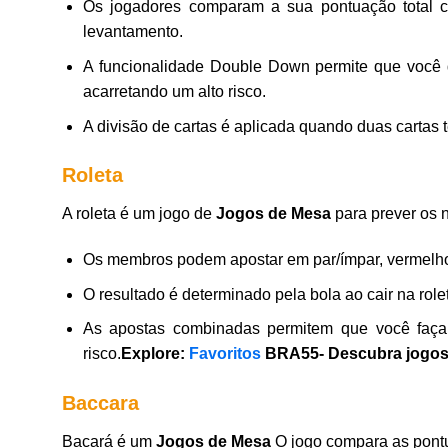
Os jogadores comparam a sua pontuação total c
levantamento.
A funcionalidade Double Down permite que você 
acarretando um alto risco.
A divisão de cartas é aplicada quando duas cartas
Roleta
A roleta é um jogo de
Jogos de Mesa
para prever os 
Os membros podem apostar em par/ímpar, vermelho/
O resultado é determinado pela bola ao cair na rolet
As apostas combinadas permitem que você faç
risco.
Explore
:
Favoritos
BRA55- Descubra jogos
Baccara
Bacará é um
Jogos de Mesa
O jogo compara as pontu