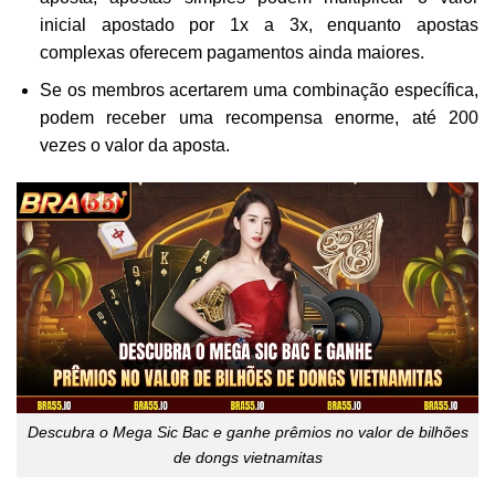
inicial apostado por 1x a 3x, enquanto apostas
complexas oferecem pagamentos ainda maiores.
Se os membros acertarem uma combinação específica,
podem receber uma recompensa enorme, até 200
vezes o valor da aposta.
Descubra o Mega Sic Bac e ganhe prêmios no valor de bilhões
de dongs vietnamitas