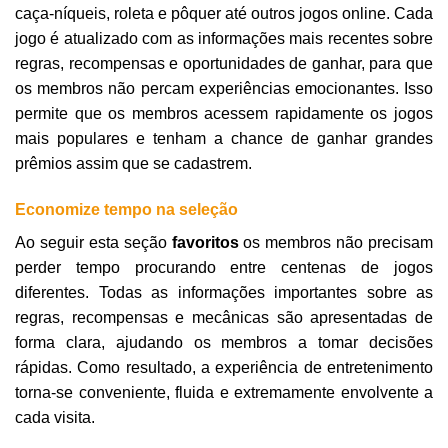
caça-níqueis, roleta e pôquer até outros jogos online. Cada
jogo é atualizado com as informações mais recentes sobre
regras, recompensas e oportunidades de ganhar, para que
os membros não percam experiências emocionantes. Isso
permite que os membros acessem rapidamente os jogos
mais populares e tenham a chance de ganhar grandes
prêmios assim que se cadastrem.
Economize tempo na seleção
Ao seguir esta seção
favoritos
os membros não precisam
perder tempo procurando entre centenas de jogos
diferentes. Todas as informações importantes sobre as
regras, recompensas e mecânicas são apresentadas de
forma clara, ajudando os membros a tomar decisões
rápidas. Como resultado, a experiência de entretenimento
torna-se conveniente, fluida e extremamente envolvente a
cada visita.