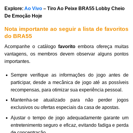
Explore
:
Ao Vivo
– Tiro Ao Peixe BRA55 Lobby Cheio
De Emoção Hoje
Nota importante ao seguir a lista de favoritos
do BRA55
Acompanhe o catálogo
favorito
embora ofereça muitas
vantagens, os membros devem observar alguns pontos
importantes.
Sempre verifique as informações do jogo antes de
participar, desde a mecânica de jogo até as possíveis
recompensas, para otimizar sua experiência pessoal.
Mantenha-se atualizado para não perder jogos
exclusivos ou ofertas especiais da casa de apostas.
Ajustar o tempo de jogo adequadamente garante um
entretenimento seguro e eficaz, evitando fadiga e perda
de concentração.