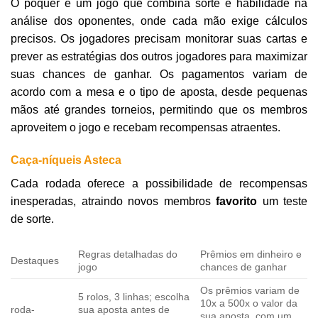
O pôquer é um jogo que combina sorte e habilidade na
análise dos oponentes, onde cada mão exige cálculos
precisos. Os jogadores precisam monitorar suas cartas e
prever as estratégias dos outros jogadores para maximizar
suas chances de ganhar. Os pagamentos variam de
acordo com a mesa e o tipo de aposta, desde pequenas
mãos até grandes torneios, permitindo que os membros
aproveitem o jogo e recebam recompensas atraentes.
Caça-níqueis Asteca
Cada rodada oferece a possibilidade de recompensas
inesperadas, atraindo novos membros
favorito
um teste
de sorte.
Regras detalhadas do
Prêmios em dinheiro e
Destaques
jogo
chances de ganhar
Os prêmios variam de
5 rolos, 3 linhas; escolha
10x a 500x o valor da
roda-
sua aposta antes de
sua aposta, com um