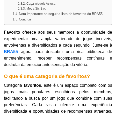
Caça-níqueis Asteca
Mega Sic Bac
Nota importante ao seguir a lista de favoritos do BRA55
Concluir
Favorito
oferece aos seus membros a oportunidade de
experimentar uma ampla variedade de jogos incríveis,
envolventes e diversificados a cada segundo. Junte-se à
BRA55
agora para descobrir uma rica biblioteca de
entretenimento, receber recompensas contínuas e
desfrutar da emocionante sensação da vitória.
O que é uma categoria de favoritos?
Categoria
favoritos,
este é um espaço completo com os
jogos mais populares escolhidos pelos membros,
facilitando a busca por um jogo que combine com suas
preferências. Cada visita oferece uma experiência
diversificada e oportunidades de recompensas atraentes,