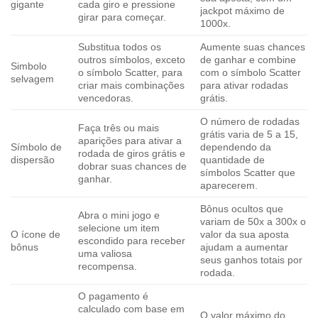
gigante
cada giro e pressione
jackpot máximo de
girar para começar.
1000x.
Substitua todos os
Aumente suas chances
outros símbolos, exceto
de ganhar e combine
Simbolo
o símbolo Scatter, para
com o símbolo Scatter
selvagem
criar mais combinações
para ativar rodadas
vencedoras.
grátis.
O número de rodadas
Faça três ou mais
grátis varia de 5 a 15,
aparições para ativar a
Símbolo de
dependendo da
rodada de giros grátis e
dispersão
quantidade de
dobrar suas chances de
símbolos Scatter que
ganhar.
aparecerem.
Bônus ocultos que
Abra o mini jogo e
variam de 50x a 300x o
selecione um item
O ícone de
valor da sua aposta
escondido para receber
bônus
ajudam a aumentar
uma valiosa
seus ganhos totais por
recompensa.
rodada.
O pagamento é
calculado com base em
O valor máximo do