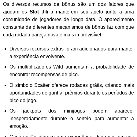
Os diversos recursos de bônus são um dos fatores que
ajudam os
Slot Jili
a manterem seu apelo junto a uma
comunidade de jogadores de longa data. O aparecimento
constante de diferentes mecanismos de bônus faz com que
cada rodada pareça nova e mais imprevisível.
Diversos recursos extras foram adicionados para manter
a experiência envo
lvente.
Os multiplicadores Wild aumentam a probabilidade de
encontrar recomp
ensas de pico.
O símbolo Scatter oferece rodadas grátis, criando mais
oportunidades de ganh
ar prêmios durante os períodos de
pico do jogo.
Os jackpots dos minijogos podem aparecer
inesperadamente durante o sorteio para aum
entar a
emoção.
Cada seção oferece uma experiência diferente, em vez