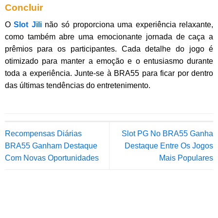
Concluir
O
Slot
Jili
não só proporciona uma experiência relaxante,
como também abre uma emocionante jornada de caça a
prêmios para os participantes. Cada detalhe do jogo é
otimizado para manter a emoção e o entusiasmo durante
toda a experiência. Junte-se à BRA55 para ficar por dentro
das últimas tendências do entretenimento.
Recompensas Diárias
Slot PG No BRA55 Ganha
BRA55 Ganham Destaque
Destaque Entre Os Jogos
Com Novas Oportunidades
Mais Populares