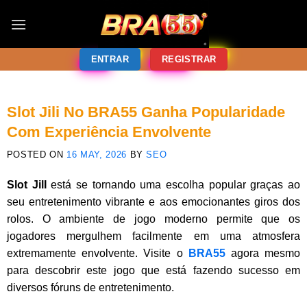
ENTRAR
REGISTRAR
Slot Jili No BRA55 Ganha Popularidade
Com Experiência Envolvente
POSTED ON
16 MAY, 2026
BY
SEO
Slot JilI
está se tornando uma escolha popular graças ao
seu entretenimento vibrante e aos emocionantes giros dos
rolos. O ambiente de jogo moderno permite que os
jogadores mergulhem facilmente em uma atmosfera
extremamente envolvente. Visite o
BRA55
agora mesmo
para descobrir este jogo que está fazendo sucesso em
diversos fóruns de entretenimento.