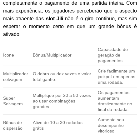
completamente o pagamento de uma partida inteira. Com
mais experiência, os jogadores perceberão que o aspecto
mais atraente das
slot Jili
não é o giro contínuo, mas sim
esperar o momento certo em que um grande bônus é
ativado.
Capacidade de
Ícone
Bônus/Multiplicad
or
geraç
ão de
pagamentos
Crie facilmente um
Multiplicador
O dobro ou dez vezes o valor
jackpot em apenas
s
elvagem
total ganho.
uma rodada.
Os pagamentos
Multiplique por 20 a 50 veze
s
Super
aumentam
ao usar combinações
Selv
agem
drasticamente no
grandes.
fi
nal da rodada.
Aumente seu
Bônus de
Ative de 10 a 30 rodadas
desempenho
disp
ersão
gr
átis
vitorios
o.