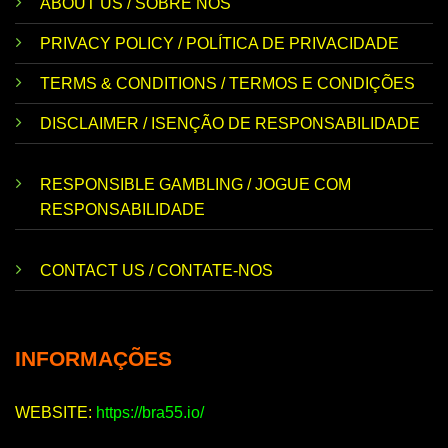
ABOUT US / SOBRE NÓS
PRIVACY POLICY / POLÍTICA DE PRIVACIDADE
TERMS & CONDITIONS / TERMOS E CONDIÇÕES
DISCLAIMER / ISENÇÃO DE RESPONSABILIDADE
RESPONSIBLE GAMBLING / JOGUE COM
RESPONSABILIDADE
CONTACT US / CONTATE-NOS
INFORMAÇÕES
WEBSITE:
https://bra55.io/