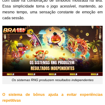
com base na combinação de símbolos mostrada na tela.
Essa simplicidade torna o jogo acessível, mantendo, ao
mesmo tempo, uma sensação constante de emoção em
cada sessão.
Os sistemas RNG produzem resultados independentes
O
s
i
s
t
ema de bônus aju
da a
ev
itar
experiências
repetitivas