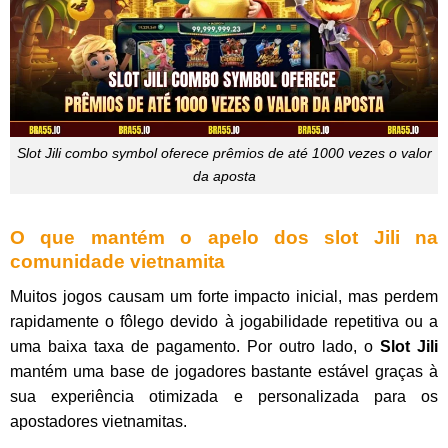
Slot Jili combo symbol oferece prêmios de até 1000 vezes o valor
da aposta
O que mantém o apelo dos slot Jili na
comunidade vietnamita
Muitos jogos causam um forte impacto inicial, mas perdem
rapidamente o fôlego devido à jogabilidade repetitiva ou a
uma baixa taxa de pagamento. Por outro lado, o
Slot Jili
mantém uma base de jogadores bastante estável graças à
sua experiência otimizada e personalizada para os
apostadores vietnamitas.