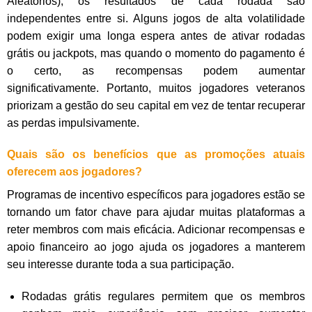
Aleatórios), os resultados de cada rodada são
independentes entre si. Alguns jogos de alta volatilidade
podem exigir uma longa espera antes de ativar rodadas
grátis ou jackpots, mas quando o momento do pagamento é
o certo, as recompensas podem aumentar
significativamente. Portanto, muitos jogadores veteranos
priorizam a gestão do seu capital em vez de tentar recuperar
as perdas impulsivamente.
Quais são os benefícios que as promoções atuais
oferecem aos jogadores?
Programas de incentivo específicos para jogadores estão se
tornando um fator chave para ajudar muitas plataformas a
reter membros com mais eficácia. Adicionar recompensas e
apoio financeiro ao jogo ajuda os jogadores a manterem
seu interesse durante toda a sua participação.
Rodadas grátis regulares permitem que os membros