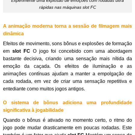
Experimente uma explosão de emoções com rodadas ultra
rápidas nas máquinas slot FC
A animação moderna torna a sessão de filmagem mais
dinâmica
Efeitos de movimento, sons bônus e explosões de formação
em
slot FC
O jogo foi concebido com uma abordagem
bastante decisiva, criando uma sensação mais nítida da
emoção da caçada. Os efeitos de iluminação e as
animações contínuas ajudam a manter a empolgação de
cada rodada, em vez de criar uma sensação repetitiva e
entediante como muitos jogos antigos.
O sistema de bônus adiciona uma profundidade
significativa à jogabilidade
Quando o bônus é ativado no momento certo, o ritmo do
jogo pode mudar drasticamente em poucas rodadas. Este