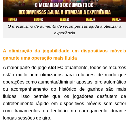
O mecanismo de aumento de recompensas ajuda a otimizar a
experiência
A otimização da jogabilidade em dispositivos móveis
garante uma operação mais fluida
A maior parte do jogo
slot FC
atualmente, todos os recursos
estão muito bem otimizados para celulares, de modo que
operações como aumentar/diminuir apostas, giro automático
ou acompanhamento do histórico de ganhos são mais
fluidas. Isso permite que os jogadores desfrutem de
entretenimento rápido em dispositivos móveis sem sofrer
com travamentos ou lentidão no carregamento durante
longas sessões de giro.