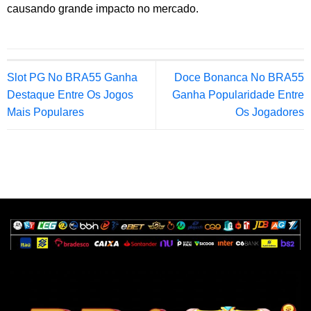
causando grande impacto no mercado.
Slot PG No BRA55 Ganha
Doce Bonanca No BRA55
Destaque Entre Os Jogos
Ganha Popularidade Entre
Mais Populares
Os Jogadores