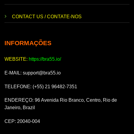
CONTACT US / CONTATE-NOS
INFORMAÇÕES
WEBSITE:
https://bra55.io/
E-MAIL:
support@bra55.io
TELEFONE: (+55) 21 96482-7351
ENDEREÇO: 96 Avenida Rio Branco, Centro, Rio de
Janeiro, Brazil
CEP: 20040-004