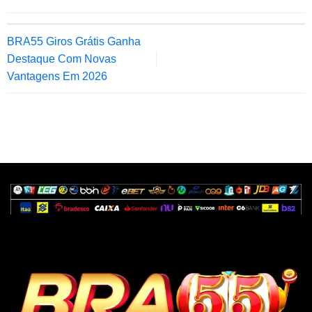
BRA55 Giros Grátis Ganha
Destaque Com Novas
Vantagens Em 2026