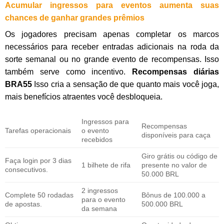
Acumular ingressos para eventos aumenta suas
chances de ganhar grandes prêmios
Os jogadores precisam apenas completar os marcos
necessários para receber entradas adicionais na roda da
sorte semanal ou no grande evento de recompensas. Isso
também serve como incentivo.
Recompensas diárias
BRA55
Isso cria a sensação de que quanto mais você joga,
mais benefícios atraentes você desbloqueia.
Ingressos para
Recompensas
Tarefas operacionais
o evento
disponíveis para caça
recebidos
Giro grátis ou código de
Faça login por 3 dias
1 bilhete de rifa
presente no valor de
consecutivos.
50.000 BRL
2 ingressos
Complete 50 rodadas
Bônus de 100.000 a
para o evento
de apostas.
500.000 BRL
da semana