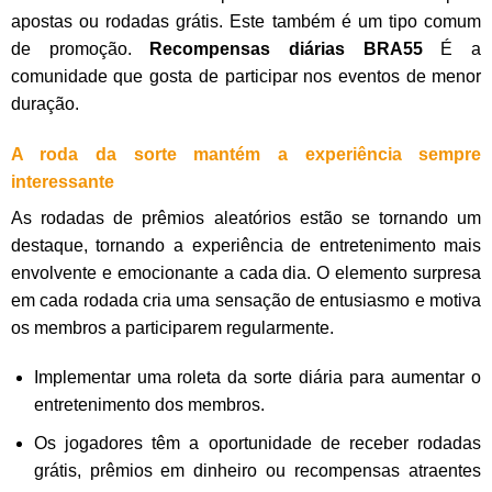
apostas ou rodadas grátis. Este também é um tipo comum
de promoção.
Recompensas diárias BRA55
É a
comunidade que gosta de participar nos eventos de menor
duração.
A roda da sorte mantém a experiência sempre
interessante
As rodadas de prêmios aleatórios estão se tornando um
destaque, tornando a experiência de entretenimento mais
envolvente e emocionante a cada dia. O elemento surpresa
em cada rodada cria uma sensação de entusiasmo e motiva
os membros a participarem regularmente.
Implementar uma roleta da sorte diária para aumentar o
entretenimento dos membros.
Os jogadores têm a oportunidade de receber rodadas
grátis, prêmios em dinheiro ou recompensas atraentes