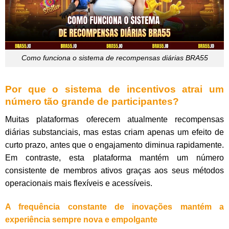
Como funciona o sistema de recompensas diárias BRA55
Por que o sistema de incentivos atrai um
número tão grande de participantes?
Muitas plataformas oferecem atualmente recompensas
diárias substanciais, mas estas criam apenas um efeito de
curto prazo, antes que o engajamento diminua rapidamente.
Em contraste, esta plataforma mantém um número
consistente de membros ativos graças aos seus métodos
operacionais mais flexíveis e acessíveis.
A frequência constante de inovações mantém a
experiência sempre nova e empolgante