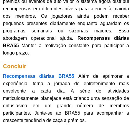
prêmios ou eventos de alto valor, o sistema agora distribui
recompensas em diferentes níveis para atender à maioria
dos membros. Os jogadores ainda podem receber
pequenos presentes diariamente enquanto aguardam os
programas semanais ou sazonais maiores. Essa
abordagem operacional ajuda.
Recompensas diárias
BRA55
Manter a motivação constante para participar a
longo prazo.
Concluir
Recompensas diárias BRA55
Além de aprimorar a
experiência, torna a jornada de entretenimento mais
envolvente a cada dia. A série de atividades
meticulosamente planejada está criando uma sensação de
entusiasmo em um grande número de membros
participantes. Junte-se ao BRA55 para acompanhar a
crescente tendência de caça a prêmios.