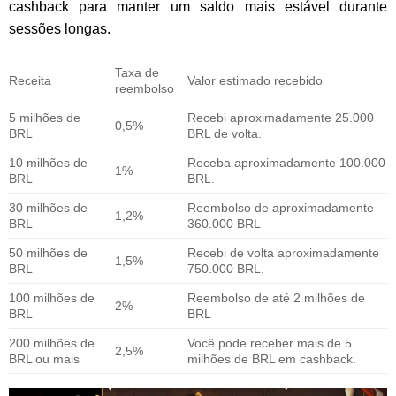
cashback para manter um saldo mais estável durante
sessões longas.
Taxa de
Receita
Valor estimado recebido
reembolso
5 milhões de
Recebi aproximadamente 25.000
0,5%
BRL
BRL de volta.
10 milhões de
Receba aproximadamente 100.000
1%
BRL
BRL.
30 milhões de
Reembolso de aproximadamente
1,2%
BRL
360.000 BRL
50 milhões de
Recebi de volta aproximadamente
1,5%
BRL
750.000 BRL.
100 milhões de
Reembolso de até 2 milhões de
2%
BRL
BRL
200 milhões de
Você pode receber mais de 5
2,5%
BRL ou mais
milhões de BRL em cashback.